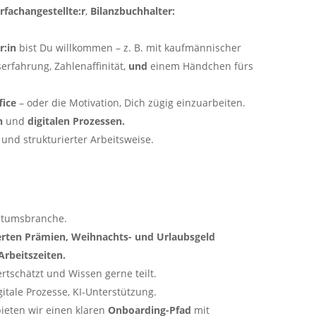
rfachangestellte:r
,
Bilanzbuchhalter:
er:in
bist Du willkommen – z. B. mit kaufmännischer
erfahrung, Zahlenaffinität,
und
einem Händchen fürs
fice
– oder die Motivation, Dich zügig einzuarbeiten.
n
und
digitalen Prozessen.
e und strukturierter Arbeitsweise.
stumsbranche.
ierten Prämien, Weihnachts- und Urlaubsgeld
 Arbeitszeiten.
rtschätzt und Wissen gerne teilt.
gitale Prozesse, KI-Unterstützung.
ieten wir einen klaren
Onboarding-Pfad
mit