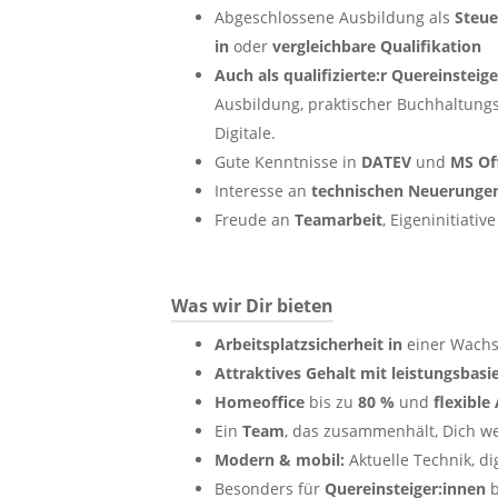
Abgeschlossene Ausbildung als
Steue
in
oder
vergleichbare Qualifikation
Auch als qualifizierte:r Quereinsteig
Ausbildung, praktischer Buchhaltungs
Digitale.
Gute Kenntnisse in
DATEV
und
MS Of
Interesse an
technischen Neuerunge
Freude an
Teamarbeit
, Eigeninitiativ
Was wir Dir bieten
Arbeitsplatzsicherheit
in
einer Wach
Attraktives Gehalt mit leistungsbas
Homeoffice
bis zu
80 %
und
flexible
Ein
Team
, das zusammenhält, Dich we
Modern & mobil:
Aktuelle Technik, di
Besonders für
Quereinsteiger:innen
b