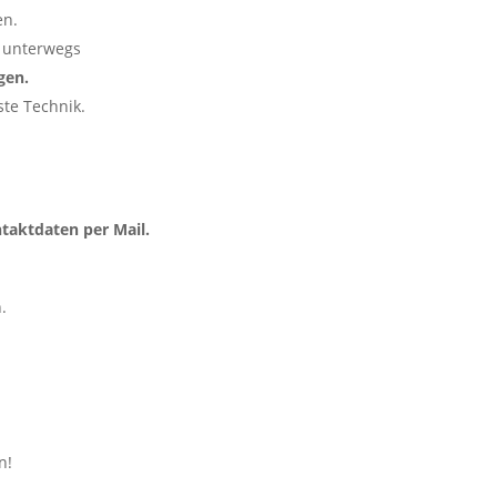
en.
 unterwegs
gen.
te Technik.
taktdaten per Mail.
.
n!