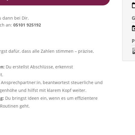
G
s dann bei Dir.
ach an:
05101 925192
P
rgst dafür, dass alle Zahlen stimmen – präzise,
en:
Du erstellst Abschlüsse, erkennst
t.
r Ansprechpartner:in, beantwortest steuerliche und
genhöhe und hilfst mit klarem Kopf weiter.
ng:
Du bringst Ideen ein, wenn es um effizientere
 Routinen geht.