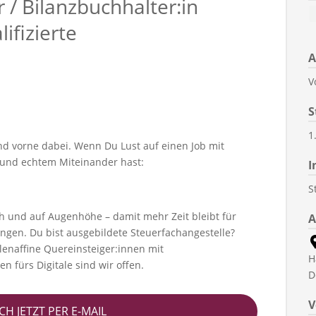
r / Bilanzbuchhalter:in
ifizierte
A
V
S
1
nd vorne dabei. Wenn Du Lust auf einen Job mit
n und echtem Miteinander hast:
I
S
sch und auf Augenhöhe – damit mehr Zeit bleibt für
A
ngen. Du bist ausgebildete Steuerfachangestelle?
hlenaffine Quereinsteiger:innen mit
H
fürs Digitale sind wir offen.
D
V
CH JETZT PER E-MAIL