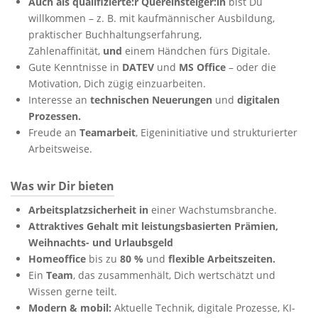
Auch als qualifizierte:r Quereinsteiger:in
bist Du
willkommen – z. B. mit kaufmännischer Ausbildung,
praktischer Buchhaltungserfahrung,
Zahlenaffinität,
und
einem Händchen fürs Digitale.
Gute Kenntnisse in
DATEV
und
MS Office
– oder die
Motivation, Dich zügig einzuarbeiten.
Interesse an
technischen Neuerungen
und
digitalen
Prozessen.
Freude an
Teamarbeit
, Eigeninitiative und strukturierter
Arbeitsweise.
Was wir Dir bieten
Arbeitsplatzsicherheit
in
einer Wachstumsbranche.
Attraktives Gehalt mit leistungsbasierten Prämien,
Weihnachts- und Urlaubsgeld
Homeoffice
bis zu
80 %
und
flexible Arbeitszeiten.
Ein
Team
, das zusammenhält, Dich wertschätzt und
Wissen gerne teilt.
Modern & mobil:
Aktuelle Technik, digitale Prozesse, KI-